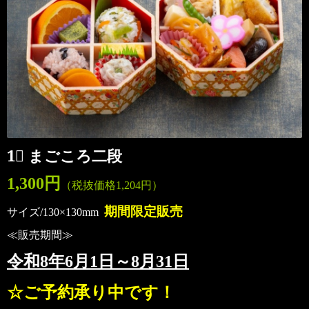
1⃣ まごころ二段
1,300円
（税抜価格1,204
円）
期間
限定販売
サイズ/130×130mm
≪販売期間≫
令和8年6
月1日～8月31日
☆ご予約承り中です！