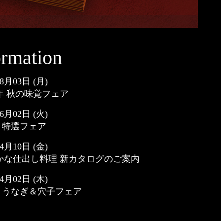
ormation
8
月
03
日 (月)
年 秋の味覚フェア
6
月
02
日 (火)
 特選フェア
4
月
10
日 (金)
かな仕出し料理 新カタログのご案内
4
月
02
日 (木)
年 うなぎ＆穴子フェア