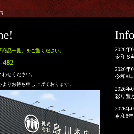
箱
me!
Inf
2026
年
0
「商品一覧」をご覧ください。
令和８
-482
2026
年
0
合わせください。
令和8年
心よりお待ち申し上げております。
2026
年
0
彩り豊
2026
年
0
令和8