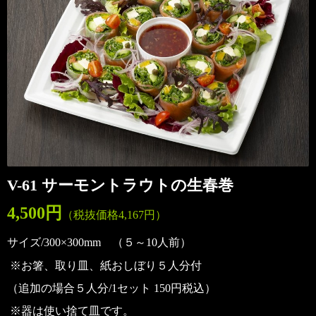
V-61 サーモントラウトの生春巻
4,500円
（税抜価格4,167
円）
サイズ/300×300
mm （
５～10人前）
※お箸、取り皿、紙おしぼり５人分付
（追加の場合５人分/1セット 150円税込）
※器は使い捨て皿です。